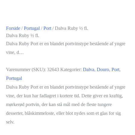
Forside
/
Portugal
/
Port
/ Dalva Ruby ½ fl.
Dalva Ruby ½ fl.
Dalva Ruby Port er en blandet portvinstype bestående af yngre
vine, d…
Varenummer (SKU):
32643
Kategorier:
Dalva
,
Douro
,
Port
,
Portugal
Dalva Ruby Port er en blandet portvinstype bestående af yngre
vine, der kun har fadlagret i kortere tid. Dette giver en kraftig,
mørkerød portvin, der kan stå mål med de fleste tungere
desserter, blåskimmeloste, eller blot nydes som et glas for sig
selv.