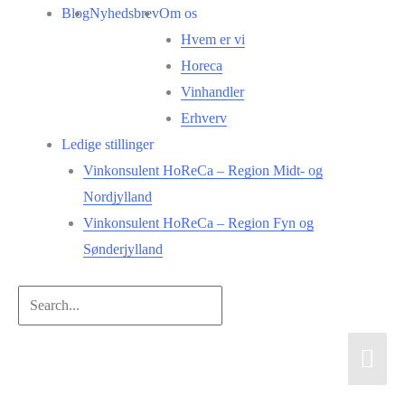
Gå
Blog
Nyhedsbrev
Om os
til
Hvem er vi
indholdet
Horeca
Vinhandler
Erhverv
Ledige stillinger
Vinkonsulent HoReCa – Region Midt- og
Nordjylland
Vinkonsulent HoReCa – Region Fyn og
Sønderjylland
Search...
Hov