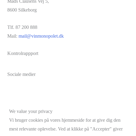
Mads Clausens Vej 5,
8600 Silkeborg
Tlf. 87 200 888
Mail:
mail@vinmonopolet.dk
Kontrolrappport
Sociale medier
Facebook
Instagram
Brdr. D's Vinhandel
Scroll
We value your privacy
to
Vi bruger cookies på vores hjemmeside for at give dig den
Top
mest relevante oplevelse. Ved at klikke på "Accepter" giver