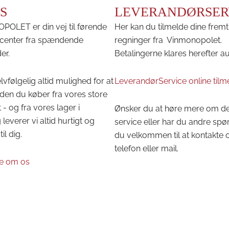
S
LEVERANDØRSER
OLET er din vej til førende
Her kan du tilmelde dine fremt
center fra spændende
regninger fra Vinmonopolet.
er.
Betalingerne klares herefter a
lvfølgelig altid mulighed for at
LeverandørService online tilm
den du køber fra vores store
 - og fra vores lager i
Ønsker du at høre mere om d
leverer vi altid hurtigt og
service eller har du andre spø
til dig.
du velkommen til at kontakte 
telefon eller mail.
e om os