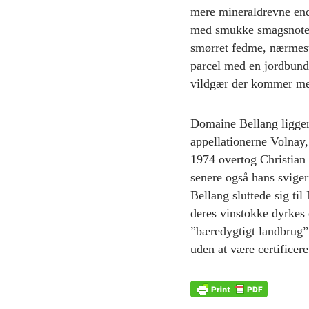
mere mineraldrevne end 
med smukke smagsnoter 
smørret fedme, nærmest 
parcel med en jordbund 
vildgær der kommer me
Domaine Bellang ligger
appellationerne Volnay
1974 overtog Christian
senere også hans svige
Bellang sluttede sig til
deres vinstokke dyrkes 
”bæredygtigt landbrug”
uden at være certificere