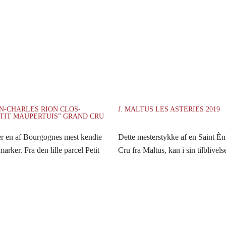
N-CHARLES RION CLOS-
J. MALTUS LES ASTERIES 2019
TIT MAUPERTUIS” GRAND CRU
r en af Bourgognes mest kendte
Dette mesterstykke af en Saint È
rker. Fra den lille parcel Petit
Cru fra Maltus, kan i sin tilblivels