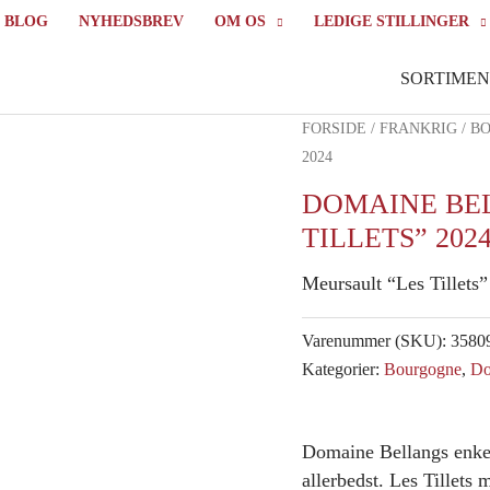
BLOG
NYHEDSBREV
OM OS
LEDIGE STILLINGER
SORTIMEN
FORSIDE
/
FRANKRIG
/
B
2024
DOMAINE BE
TILLETS” 202
Meursault “Les Tillets”
Varenummer (SKU):
3580
Kategorier:
Bourgogne
,
Do
Domaine Bellangs enkel
allerbedst. Les Tillets 