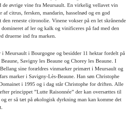
de øvrige vine fra Meursault. En virkelig vellavet vin
af citrus, fersken, mandarin, hasselnød og en god
den reneste citronolie. Vinene vokser på en let skrånende
domineret af ler og kalk og vinificeres på fad med den
d druerne ind fra marken.
 i Meursault i Bourgogne og besidder 11 hektar fordelt på
, Beaune, Savigny les Beaune og Chorey les Beaune. I
 Bellang sine forældres vinmarker primært i Meursault og
rfars marker i Savigny-Lès-Beaune. Han søn Christophe
 Domainet i 1995 og i dag står Christophe for driften. Alle
efter princippet ”Lutte Raisonnée” der kan oversættes til
 og er så tæt på økologisk dyrkning man kan komme det
t.