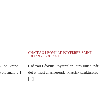
CHATEAU LEOVILLE POYFERRÉ SAINT-
JULIEN 2. CRU 2021
milion Grand
Château Léoville Poyferré er Saint-Julien, når
e og smag [...]
det er mest charmerende: klassisk struktureret,
[...]