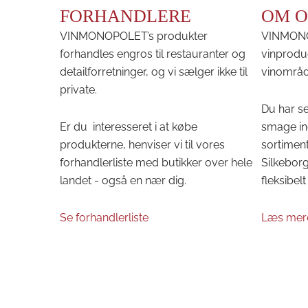
FORHANDLERE
OM O
VINMONOPOLET’s produkter
VINMONOP
forhandles engros til restauranter og
vinprodu
detailforretninger, og vi sælger ikke til
vinområd
private.
Du har se
Er du interesseret i at købe
smage in
produkterne, henviser vi til vores
sortiment
forhandlerliste med butikker over hele
Silkeborg 
landet - også en nær dig.
fleksibelt 
Se forhandlerliste
Læs mer