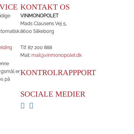
VICE
KONTAKT OS
idige
VINMONOPOLET
Mads Clausens Vej 5,
utomatisk.
8600 Silkeborg
elding
Tlf. 87 200 888
Mail:
mail@vinmonopolet.dk
enne
KONTROLRAPPPORT
rgsmål er
os på
SOCIALE MEDIER
Facebook
Instagram
BRDR. D'S VINHANDEL