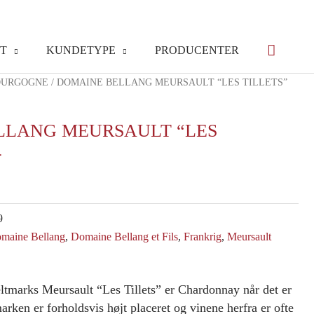
T
KUNDETYPE
PRODUCENTER
OURGOGNE
/ DOMAINE BELLANG MEURSAULT “LES TILLETS”
LLANG MEURSAULT “LES
4
9
maine Bellang
,
Domaine Bellang et Fils
,
Frankrig
,
Meursault
tmarks Meursault “Les Tillets” er Chardonnay når det er
marken er forholdsvis højt placeret og vinene herfra er ofte