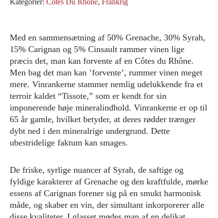
Kategorier:
Cotes Du Rhone
,
Frankrig
Med en sammensætning af 50% Grenache, 30% Syrah,
15% Carignan og 5% Cinsault rammer vinen lige
præcis det, man kan forvente af en Côtes du Rhône.
Men bag det man kan ’forvente’, rummer vinen meget
mere. Vinrankerne stammer nemlig udelukkende fra et
terroir kaldet “Tissote,” som er kendt for sin
imponerende høje mineralindhold. Vinrankerne er op til
65 år gamle, hvilket betyder, at deres rødder trænger
dybt ned i den mineralrige undergrund. Dette
ubestridelige faktum kan smages.
De friske, syrlige nuancer af Syrah, de saftige og
fyldige karakterer af Grenache og den kraftfulde, mørke
essens af Carignan forener sig på en smukt harmonisk
måde, og skaber en vin, der simultant inkorporerer alle
disse kvaliteter. I glasset mødes man af en delikat