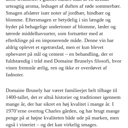
urteagtig aroma, ledsaget af duften af røde sommerbær.
Smagen afslører især noter af jordbær, hindbær og
blomme. Eftersmagen er betydelig i sin længde og
byder på behagelige undertoner af blomme, læder og
tørrede middelhavsurter, som fortsætter med at
efterklinge på en imponerende måde. Denne vin har
aldrig oplevet et egetræsfad, men er kun blevet
opbevaret på stål og cement – en behandling, der er
fuldstændig i tråd med Domaine Brunelys filosofi, hvor
vinen fremstår ærlig, ren og ikke er overdøvet af
fadnoter.
Domaine Brunely har været familieejet helt tilbage til
1400-tallet, det er altså historier og traditioner igennem
mange år, der har sikret en høj kvalitet i mange år. I
1970’erne overtog Charles gården, og har brugt mange
penge på at højne kvaliteten både ude på marken, men
også i vineriet – og det kan virkelig smages.