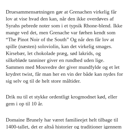
Druesammensætningen gør at Grenachen virkelig får
lov at vise hvad den kan, når den ikke overdøves af
Syrahs pebrede noter som i et typsik Rhone-blend. Ikke
mange ved det, men Grenache var førhen kendt som
“The Pinot Noir of the South” Og når den får lov at
spille (næsten) soloviolin, kan det virkelig smages.
Kirsebær, let chokolade præg, sød lakrids, og
silkebløde tanniner giver en rundhed uden lige.
Sammen med Mouvedre der giver mundfylde og et let
krydret twist, får man her en vin der både kan nydes for
sig selv og til de helt store måltider.
Drik nu til et stykke ordentligt krogmodnet kød, eller
gem i op til 10 år.
Domaine Brunely har været familieejet helt tilbage til
1400-tallet, det er altså historier og traditioner igennem