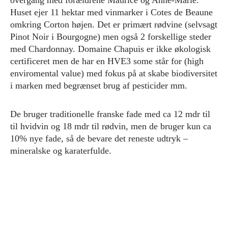
overgang med forældrene Maurice og Anne-Marie.
Huset ejer 11 hektar med vinmarker i Cotes de Beaune
omkring Corton højen. Det er primært rødvine (selvsagt
Pinot Noir i Bourgogne) men også 2 forskellige steder
med Chardonnay. Domaine Chapuis er ikke økologisk
certificeret men de har en HVE3 some står for (high
enviromental value) med fokus på at skabe biodiversitet
i marken med begrænset brug af pesticider mm.
De bruger traditionelle franske fade med ca 12 mdr til
til hvidvin og 18 mdr til rødvin, men de bruger kun ca
10% nye fade, så de bevare det reneste udtryk –
mineralske og karaterfulde.