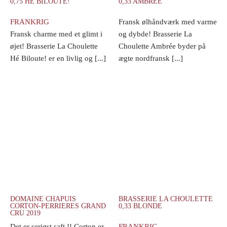
0,75 HÉ BILOUTE!
0,33 AMBREE
FRANKRIG
Fransk ølhåndværk med varme
Fransk charme med et glimt i
og dybde! Brasserie La
øjet! Brasserie La Choulette
Choulette Ambrée byder på
Hé Biloute! er en livlig og [...]
ægte nordfransk [...]
DOMAINE CHAPUIS
BRASSERIE LA CHOULETTE
CORTON-PERRIERES GRAND
0,33 BLONDE
CRU 2019
Det er seriøst saft !! Corton er
FRANKRIG