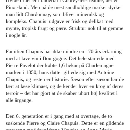
Hvide druer er i undertal i Chorey-les-Beaune, der er
Pinot-land. Men på de mest sandholdige marker dyrker
man lidt Chardonnay, som bliver mineralsk og
kompleks. Chapuis’ udgave er frisk og delikat med
mynte, tropisk frugt og pære. Struktur nok til at gemme
i nogle år.
Familien Chapuis har ikke mindre en 170 års erfarning
med at lave vin i Bourgogne. Det hele startede med
Pierre Pavelot der købte 1,6 hekar på Charlemagne
marken i 1850, hans datter giftede sig med Antoine
Chapuis, og resten er historie. Sæson efter sæson har de
lært at læse klimaet, og de kender hver en krog af deres
terroir – det har gjort at de skaber uhørt høj kvalitet i
alle årgange.
Den 6. generation er i gang med at overtage, de to
søskende Pierre og Claire Chapuis. Dette er en glidende