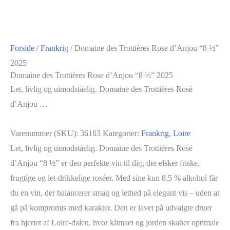
Forside
/
Frankrig
/ Domaine des Trottières Rose d’Anjou “8 ½”
2025
Domaine des Trottières Rose d’Anjou “8 ½” 2025
Let, livlig og uimodståelig. Domaine des Trottières Rosé
d’Anjou …
Varenummer (SKU):
36163
Kategorier:
Frankrig
,
Loire
Let, livlig og uimodståelig. Domaine des Trottières Rosé
d’Anjou “8 ½” er den perfekte vin til dig, der elsker friske,
frugtige og let-drikkelige roséer. Med sine kun 8,5 % alkohol får
du en vin, der balancerer smag og lethed på elegant vis – uden at
gå på kompromis med karakter. Den er lavet på udvalgte druer
fra hjertet af Loire-dalen, hvor klimaet og jorden skaber optimale