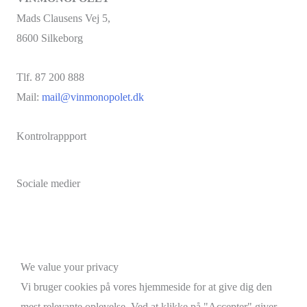
Mads Clausens Vej 5,
8600 Silkeborg
Tlf. 87 200 888
Mail:
mail@vinmonopolet.dk
Kontrolrappport
Sociale medier
Facebook
Instagram
Brdr. D's Vinhandel
Scroll
We value your privacy
to
Vi bruger cookies på vores hjemmeside for at give dig den
Top
mest relevante oplevelse. Ved at klikke på "Accepter" giver