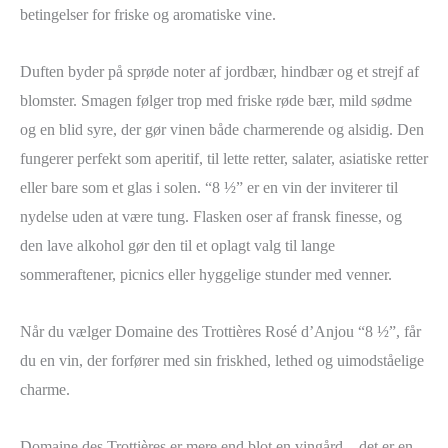
betingelser for friske og aromatiske vine.
Duften byder på sprøde noter af jordbær, hindbær og et strejf af
blomster. Smagen følger trop med friske røde bær, mild sødme
og en blid syre, der gør vinen både charmerende og alsidig. Den
fungerer perfekt som aperitif, til lette retter, salater, asiatiske retter
eller bare som et glas i solen. “8 ½” er en vin der inviterer til
nydelse uden at være tung. Flasken oser af fransk finesse, og
den lave alkohol gør den til et oplagt valg til lange
sommeraftener, picnics eller hyggelige stunder med venner.
Når du vælger Domaine des Trottières Rosé d’Anjou “8 ½”, får
du en vin, der forfører med sin friskhed, lethed og uimodståelige
charme.
Domaine des Trottières er mere end blot en vingård – det er en