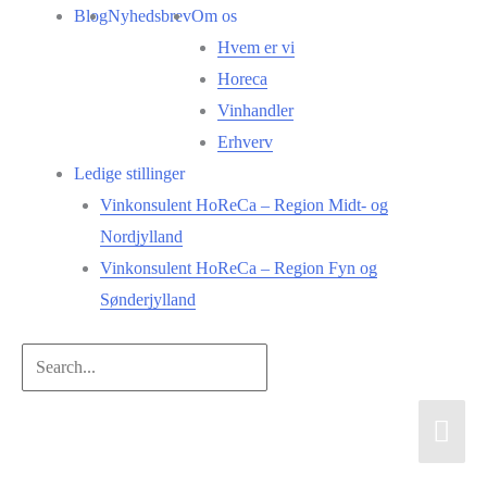
Gå
Blog
Nyhedsbrev
Om os
til
Hvem er vi
indholdet
Horeca
Vinhandler
Erhverv
Ledige stillinger
Vinkonsulent HoReCa – Region Midt- og
Nordjylland
Vinkonsulent HoReCa – Region Fyn og
Sønderjylland
Search...
Hov