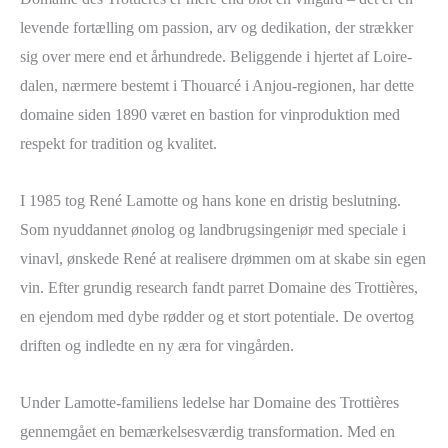
levende fortælling om passion, arv og dedikation, der strækker
sig over mere end et århundrede. Beliggende i hjertet af Loire-
dalen, nærmere bestemt i Thouarcé i Anjou-regionen, har dette
domaine siden 1890 været en bastion for vinproduktion med
respekt for tradition og kvalitet.
I 1985 tog René Lamotte og hans kone en dristig beslutning.
Som nyuddannet ønolog og landbrugsingeniør med speciale i
vinavl, ønskede René at realisere drømmen om at skabe sin egen
vin. Efter grundig research fandt parret Domaine des Trottières,
en ejendom med dybe rødder og et stort potentiale. De overtog
driften og indledte en ny æra for vingården.
Under Lamotte-familiens ledelse har Domaine des Trottières
gennemgået en bemærkelsesværdig transformation. Med en