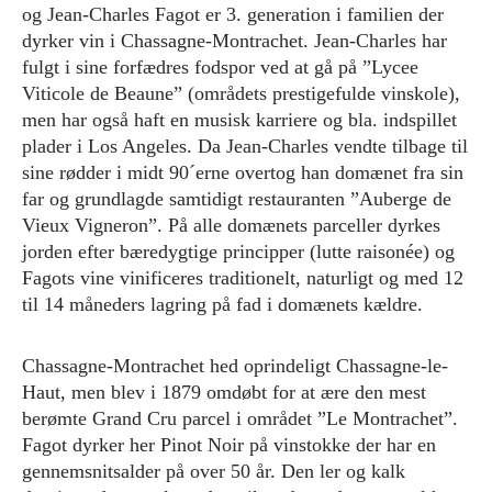
og Jean-Charles Fagot er 3. generation i familien der
dyrker vin i Chassagne-Montrachet. Jean-Charles har
fulgt i sine forfædres fodspor ved at gå på ”Lycee
Viticole de Beaune” (områdets prestigefulde vinskole),
men har også haft en musisk karriere og bla. indspillet
plader i Los Angeles. Da Jean-Charles vendte tilbage til
sine rødder i midt 90´erne overtog han domænet fra sin
far og grundlagde samtidigt restauranten ”Auberge de
Vieux Vigneron”. På alle domænets parceller dyrkes
jorden efter bæredygtige principper (lutte raisonée) og
Fagots vine vinificeres traditionelt, naturligt og med 12
til 14 måneders lagring på fad i domænets kældre.
Chassagne-Montrachet hed oprindeligt Chassagne-le-
Haut, men blev i 1879 omdøbt for at ære den mest
berømte Grand Cru parcel i området ”Le Montrachet”.
Fagot dyrker her Pinot Noir på vinstokke der har en
gennemsnitsalder på over 50 år. Den ler og kalk