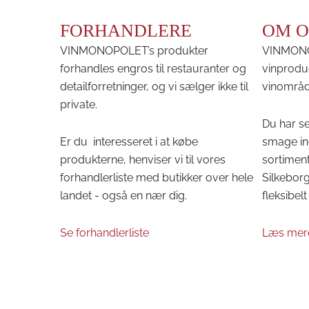
FORHANDLERE
OM O
VINMONOPOLET’s produkter
VINMONOP
forhandles engros til restauranter og
vinprodu
detailforretninger, og vi sælger ikke til
vinområd
private.
Du har se
Er du interesseret i at købe
smage in
produkterne, henviser vi til vores
sortiment
forhandlerliste med butikker over hele
Silkeborg 
landet - også en nær dig.
fleksibelt 
Se forhandlerliste
Læs mer