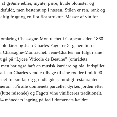
r af grønne æbler, mynte, pære, hvide blomster og
efuldt, men bestemt op i næsen. Stilen er ren, rank og
ftig frugt og en flot flot struktur. Masser af vin for
t omkring Chassagne-Montrachet i Corpeau siden 1860.
s blodårer og Jean-Charles Fagot er 3. generation i
 i Chassagne-Montrachet. Jean-Charles har fulgt i sine
at gå på ”Lycee Viticole de Beaune” (områdets
 men har også haft en musisk karriere og bla. indspillet
a Jean-Charles vendte tilbage til sine rødder i midt 90
et fra sin far og grundlagde samtidigt restauranten
eron”. På alle domænets parceller dyrkes jorden efter
lutte raisonée) og Fagots vine vinificeres traditionelt,
 14 måneders lagring på fad i domænets kældre.