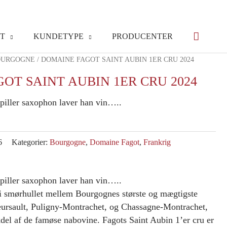
T
KUNDETYPE
PRODUCENTER
OURGOGNE
/ DOMAINE FAGOT SAINT AUBIN 1ER CRU 2024
OT SAINT AUBIN 1ER CRU 2024
spiller saxophon laver han vin…..
6
Kategorier:
Bourgogne
,
Domaine Fagot
,
Frankrig
spiller saxophon laver han vin…..
e i smørhullet mellem Bourgognes største og mægtigste
rsault, Puligny-Montrachet, og Chassagne-Montrachet,
del af de famøse nabovine. Fagots Saint Aubin 1’er cru er