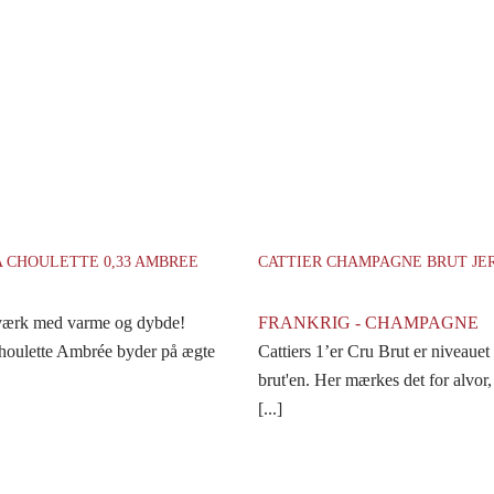
A CHOULETTE 0,33 AMBREE
CATTIER CHAMPAGNE BRUT J
værk med varme og dybde!
FRANKRIG - CHAMPAGNE
houlette Ambrée byder på ægte
Cattiers 1’er Cru Brut er niveauet
brut'en. Her mærkes det for alvor,
[...]