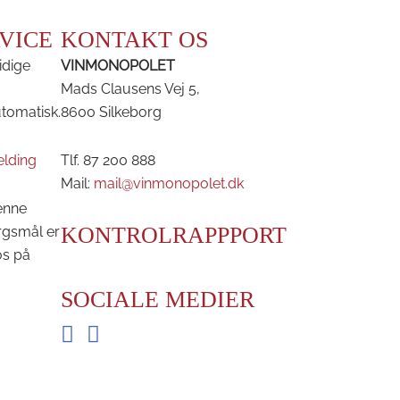
VICE
KONTAKT OS
idige
VINMONOPOLET
Mads Clausens Vej 5,
utomatisk.
8600 Silkeborg
elding
Tlf. 87 200 888
Mail:
mail@vinmonopolet.dk
enne
KONTROLRAPPPORT
rgsmål er
os på
SOCIALE MEDIER
Facebook
Instagram
BRDR. D'S VINHANDEL