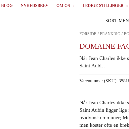
BLOG
NYHEDSBREV
OM OS
LEDIGE STILLINGER
SORTIMEN
FORSIDE
/
FRANKRIG
/
B
DOMAINE FAG
Når Jean Charles ikke 
Saint Aubi…
Varenummer (SKU):
3581
Når Jean Charles ikke 
Saint Aubin ligger lig
hvidvinskommuner; Meu
men koster ofte en brøk