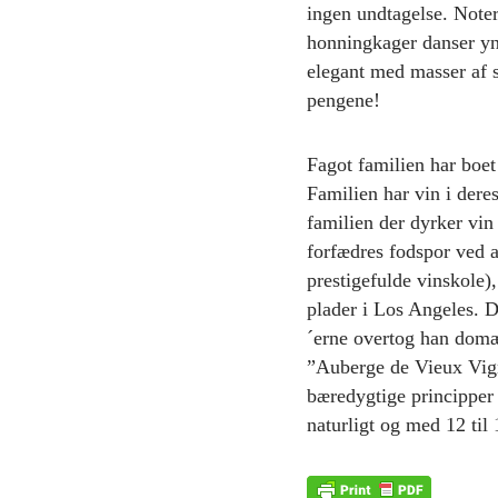
ingen undtagelse. Note
honningkager danser ynd
elegant med masser af sa
pengene!
Fagot familien har boe
Familien har vin i dere
familien der dyrker vin
forfædres fodspor ved 
prestigefulde vinskole),
plader i Los Angeles. D
´erne overtog han domæn
”Auberge de Vieux Vign
bæredygtige principper (
naturligt og med 12 til