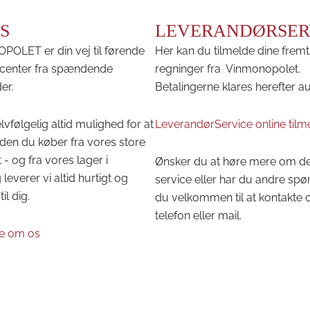
S
LEVERANDØRSER
OLET er din vej til førende
Her kan du tilmelde dine fremt
center fra spændende
regninger fra Vinmonopolet.
er.
Betalingerne klares herefter a
lvfølgelig altid mulighed for at
LeverandørService online tilm
den du køber fra vores store
 - og fra vores lager i
Ønsker du at høre mere om d
leverer vi altid hurtigt og
service eller har du andre spø
til dig.
du velkommen til at kontakte 
telefon eller mail.
e om os