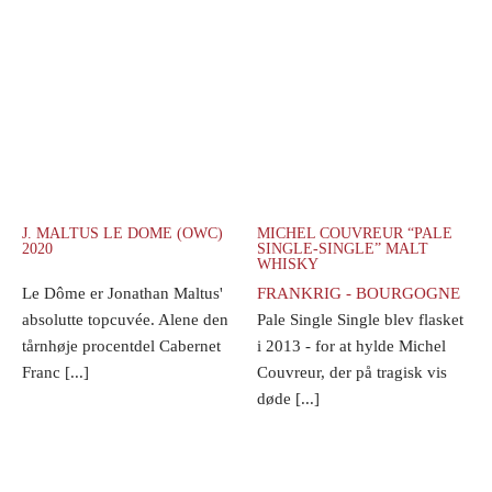
J. MALTUS LE DOME (OWC)
MICHEL COUVREUR “PALE
2020
SINGLE-SINGLE” MALT
WHISKY
Le Dôme er Jonathan Maltus'
FRANKRIG - BOURGOGNE
absolutte topcuvée. Alene den
Pale Single Single blev flasket
tårnhøje procentdel Cabernet
i 2013 - for at hylde Michel
Franc [...]
Couvreur, der på tragisk vis
døde [...]