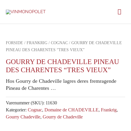
Gå
Hov
til
indholdet
FORSIDE
/
FRANKRIG
/
COGNAC
/ GOURRY DE CHADEVILLE
PINEAU DES CHARENTES “TRES VIEUX”
GOURRY DE CHADEVILLE PINEAU
DES CHARENTES “TRES VIEUX”
Hos Gourry de Chadeville lagres deres fremragende
Pineau de Charentes …
Varenummer (SKU):
11630
Kategorier:
Cognac
,
Domaine de CHADEVILLE
,
Frankrig
,
Gourry Chadeville
,
Gourry de Chadeville