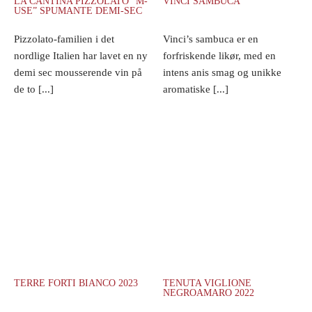
LA CANTINA PIZZOLATO “M-
VINCI SAMBUCA
USE” SPUMANTE DEMI-SEC
Pizzolato-familien i det
Vinci’s sambuca er en
nordlige Italien har lavet en ny
forfriskende likør, med en
demi sec mousserende vin på
intens anis smag og unikke
de to [...]
aromatiske [...]
TERRE FORTI BIANCO 2023
TENUTA VIGLIONE
NEGROAMARO 2022