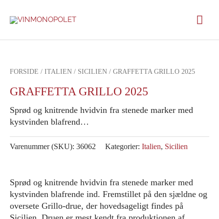
Gå
Hov
til
indholdet
FORSIDE
/
ITALIEN
/
SICILIEN
/ GRAFFETTA GRILLO 2025
GRAFFETTA GRILLO 2025
Sprød og knitrende hvidvin fra stenede marker med
kystvinden blafrend…
Varenummer (SKU):
36062
Kategorier:
Italien
,
Sicilien
Sprød og knitrende hvidvin fra stenede marker med
kystvinden blafrende ind. Fremstillet på den sjældne og
oversete Grillo-drue, der hovedsageligt findes på
Sicilien. Druen er mest kendt fra produktionen af