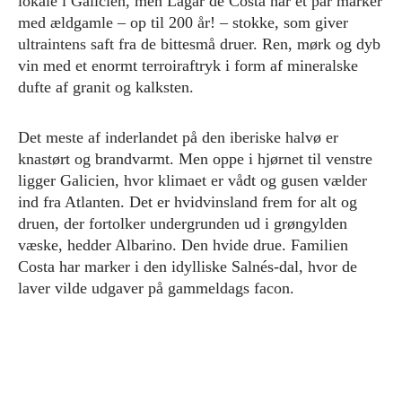
lokale i Galicien, men Lagar de Costa har et par marker
med ældgamle – op til 200 år! – stokke, som giver
ultraintens saft fra de bittesmå druer. Ren, mørk og dyb
vin med et enormt terroiraftryk i form af mineralske
dufte af granit og kalksten.
Det meste af inderlandet på den iberiske halvø er
knastørt og brandvarmt. Men oppe i hjørnet til venstre
ligger Galicien, hvor klimaet er vådt og gusen vælder
ind fra Atlanten. Det er hvidvinsland frem for alt og
druen, der fortolker undergrunden ud i grøngylden
væske, hedder Albarino. Den hvide drue. Familien
Costa har marker i den idylliske Salnés-dal, hvor de
laver vilde udgaver på gammeldags facon.