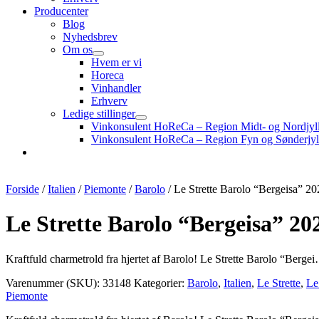
Producenter
Blog
Nyhedsbrev
Om os
Hvem er vi
Horeca
Vinhandler
Erhverv
Ledige stillinger
Vinkonsulent HoReCa – Region Midt- og Nordjyl
Vinkonsulent HoReCa – Region Fyn og Sønderjyl
Forside
/
Italien
/
Piemonte
/
Barolo
/ Le Strette Barolo “Bergeisa” 20
Le Strette Barolo “Bergeisa” 20
Kraftfuld charmetrold fra hjertet af Barolo! Le Strette Barolo “Berge
Varenummer (SKU):
33148
Kategorier:
Barolo
,
Italien
,
Le Strette
,
Le
Piemonte