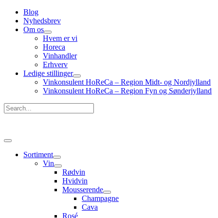
Gå
Blog
til
Nyhedsbrev
indholdet
Om os
Hvem er vi
Horeca
Vinhandler
Erhverv
Ledige stillinger
Vinkonsulent HoReCa – Region Midt- og Nordjylland
Vinkonsulent HoReCa – Region Fyn og Sønderjylland
Search...
Hovedmenu
Sortiment
Vin
Rødvin
Hvidvin
Mousserende
Champagne
Cava
Rosé