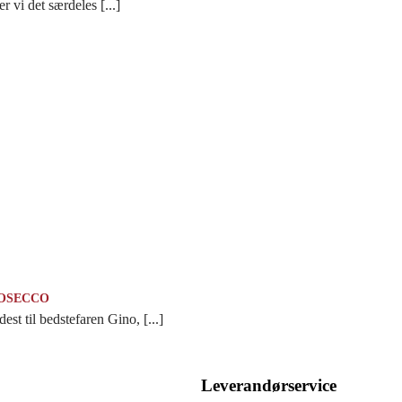
 vi det særdeles [...]
ROSECCO
st til bedstefaren Gino, [...]
Leverandørservice