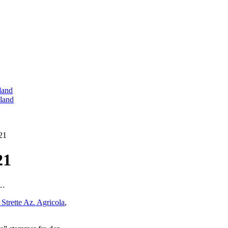
land
land
21
21
i…
 Strette Az. Agricola
,