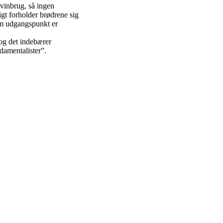
 vinbrug, så ingen
gt forholder brødrene sig
Som udgangspunkt er
 og det indebærer
ndamentalister”.