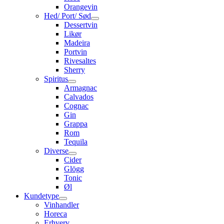
Orangevin
Hed/ Port/ Sød
Dessertvin
Likør
Madeira
Portvin
Rivesaltes
Sherry
Spiritus
Armagnac
Calvados
Cognac
Gin
Grappa
Rom
Tequila
Diverse
Cider
Glögg
Tonic
Øl
Kundetype
Vinhandler
Horeca
Erhverv