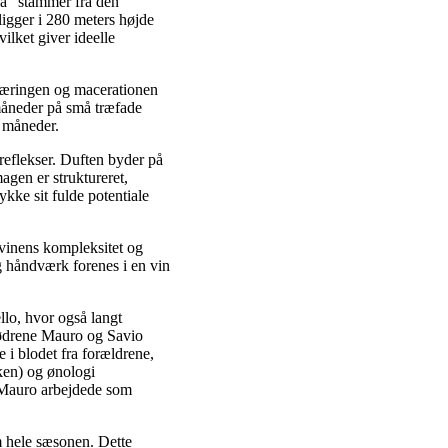
sa” stammer fra den
igger i 280 meters højde
ilket giver ideelle
Gæringen og macerationen
 måneder på små træfade
0 måneder.
reflekser. Duften byder på
agen er struktureret,
kke sit fulde potentiale
 vinens kompleksitet og
g håndværk forenes i en vin
lo, hvor også langt
brødrene Mauro og Savio
 i blodet fra forældrene,
ken) og ønologi
. Mauro arbejdede som
m hele sæsonen. Dette