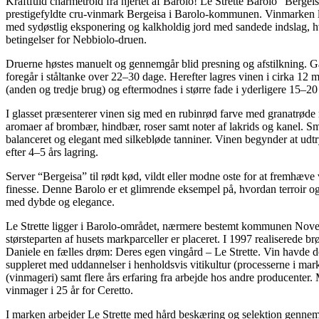
Kraftfuld charmetrold fra hjertet af Barolo! Le Strette Barolo “Bergei
prestigefyldte cru-vinmark Bergeisa i Barolo-kommunen. Vinmarken l
med sydøstlig eksponering og kalkholdig jord med sandede indslag, hv
betingelser for Nebbiolo-druen.
Druerne høstes manuelt og gennemgår blid presning og afstilkning. 
foregår i ståltanke over 22–30 dage. Herefter lagres vinen i cirka 12
(anden og tredje brug) og eftermodnes i større fade i yderligere 15–2
I glasset præsenterer vinen sig med en rubinrød farve med granatrøde 
aromaer af brombær, hindbær, roser samt noter af lakrids og kanel. Sm
balanceret og elegant med silkebløde tanniner. Vinen begynder at udtry
efter 4–5 års lagring.
Server “Bergeisa” til rødt kød, vildt eller modne oste for at fremhæve
finesse. Denne Barolo er et glimrende eksempel på, hvordan terroir o
med dybde og elegance.
Le Strette ligger i Barolo-området, nærmere bestemt kommunen Novel
størsteparten af husets markparceller er placeret. I 1997 realiserede 
Daniele en fælles drøm: Deres egen vingård – Le Strette. Vin havde de
suppleret med uddannelser i henholdsvis vitikultur (processerne i mar
(vinmageri) samt flere års erfaring fra arbejde hos andre producenter
vinmager i 25 år for Ceretto.
I marken arbejder Le Strette med hård beskæring og selektion genne