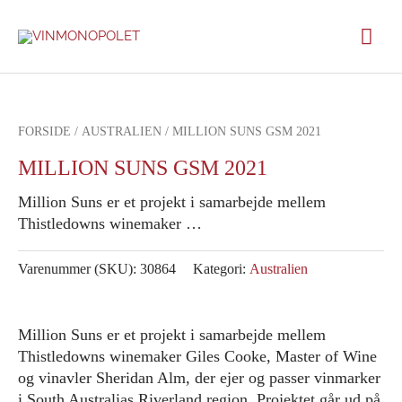
Gå
Hov
til
indholdet
FORSIDE
/
AUSTRALIEN
/ MILLION SUNS GSM 2021
MILLION SUNS GSM 2021
Million Suns er et projekt i samarbejde mellem
Thistledowns winemaker …
Varenummer (SKU):
30864
Kategori:
Australien
Million Suns er et projekt i samarbejde mellem
Thistledowns winemaker Giles Cooke, Master of Wine
og vinavler Sheridan Alm, der ejer og passer vinmarker
i South Australias Riverland region. Projektet går ud på