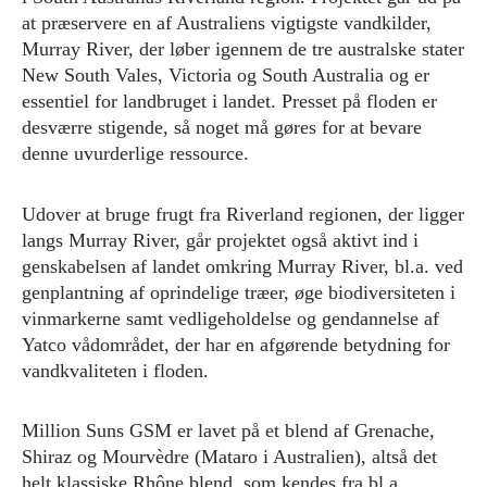
at præservere en af Australiens vigtigste vandkilder,
Murray River, der løber igennem de tre australske stater
New South Vales, Victoria og South Australia og er
essentiel for landbruget i landet. Presset på floden er
desværre stigende, så noget må gøres for at bevare
denne uvurderlige ressource.
Udover at bruge frugt fra Riverland regionen, der ligger
langs Murray River, går projektet også aktivt ind i
genskabelsen af landet omkring Murray River, bl.a. ved
genplantning af oprindelige træer, øge biodiversiteten i
vinmarkerne samt vedligeholdelse og gendannelse af
Yatco vådområdet, der har en afgørende betydning for
vandkvaliteten i floden.
Million Suns GSM er lavet på et blend af Grenache,
Shiraz og Mourvèdre (Mataro i Australien), altså det
helt klassiske Rhône blend, som kendes fra bl.a.