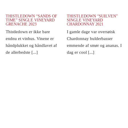
THISTLEDOWN “SANDS OF
THISTLEDOWN “SUILVEN”
TIME” SINGLE VINEYARD
SINGLE VINEYARD
GRENACHE 2023
CHARDONNAY 2021
Thistledown er ikke bare
I gamle dage var oversøisk
endnu et vinhus. Vinene er
Chardonnay bulderbasser
håndplukket og håndlavet af
emmende af smør og ananas. I
de allerbedste [...]
dag er cool [...]