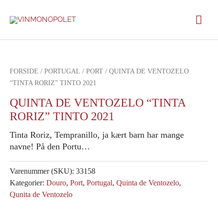
Gå
Hov
til
indholdet
FORSIDE
/
PORTUGAL
/
PORT
/ QUINTA DE VENTOZELO
“TINTA RORIZ” TINTO 2021
QUINTA DE VENTOZELO “TINTA
RORIZ” TINTO 2021
Tinta Roriz, Tempranillo, ja kært barn har mange
navne! På den Portu…
Varenummer (SKU):
33158
Kategorier:
Douro
,
Port
,
Portugal
,
Quinta de Ventozelo
,
Qunita de Ventozelo