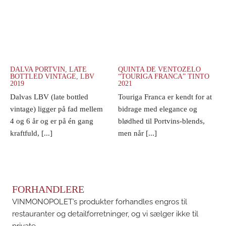
DALVA PORTVIN, LATE
QUINTA DE VENTOZELO
BOTTLED VINTAGE, LBV
“TOURIGA FRANCA” TINTO
2019
2021
Dalvas LBV (late bottled
Touriga Franca er kendt for at
vintage) ligger på fad mellem
bidrage med elegance og
4 og 6 år og er på én gang
blødhed til Portvins-blends,
kraftfuld, [...]
men når [...]
FORHANDLERE
VINMONOPOLET’s produkter forhandles engros til
restauranter og detailforretninger, og vi sælger ikke til
private.