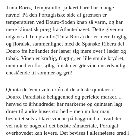
Tinta Roriz, Tempranillo, ja kært barn har mange
navne! På den Portugisiske side af grænsen er
temperaturen ved Douro-floden knap så varm, og har
mere klimatisk præg fra Atlanterhavet. Dette giver en
udgave af Tempranillo(Tinta Roriz) der er mere frugtig
og floralsk, sammenlignet med de Spanske Ribera del
Douro fra højlandet der læner sig mere over i læder og
tobak. Vinen er kraftig, frugtig, en lille smule krydret,
men med en flot kølig finish der gør vinen usædvanlig
enestående til sommer og gril!
Quinta de Ventozelo er én af de ældste quintaer i
Douro. Paradisisk beliggenhed og perfekte marker. I
henved to århundreder har markerne og quintaen lagt
druer til andre huses storhed – men nu har man
besluttet selv at lave vinene på baggrund af hvad der
vel nok er noget af det bedste råmateriale, Portugal
overhovedet kan levere. Det bevises i allerhøjeste grad i