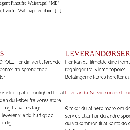
legant Pinot fra Wairarapa! "ME"
r, hvorfor Wairarapa er blandt [...]
S
LEVERANDØRSER
OLET er din vej til førende
Her kan du tilmelde dine fremt
center fra spændende
regninger fra Vinmonopolet.
er.
Betalingerne klares herefter a
lvfølgelig altid mulighed for at
LeverandørService online tilm
den du køber fra vores store
 - og fra vores lager i
Ønsker du at høre mere om d
leverer vi altid hurtigt og
service eller har du andre spø
til dig.
du velkommen til at kontakte 