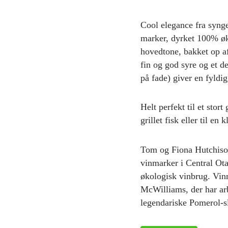
Cool elegance fra syng
marker, dyrket 100% øk
hovedtone, bakket op af
fin og god syre og et d
på fade) giver en fyldi
Helt perfekt til et stort
grillet fisk eller til en
Tom og Fiona Hutchison
vinmarker i Central O
økologisk vinbrug. Vin
McWilliams, der har arb
legendariske Pomerol-sl