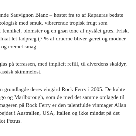
ende Sauvignon Blanc – høstet fra to af Rapauras bedste
ologisk med smuk, vibrerende tropisk frugt som
 fennikel, blomster og en grøn tone af nyslået græs. Frisk,
elikat let fadpræg (7 % af druerne bliver gæret og modner
g og cremet smag.
 glas på terrassen, med implicit refill, til alverdens skaldyr,
 klassisk skimmelost.
 grundlagde deres vingård Rock Ferry i 2005. De købte
tago og Marlborough, som de med det samme omlagde til
mageren på Rock Ferry er den talentfulde vinmager Allan
ejdet i Australien, USA, Italien og ikke mindst på det
ot Pétrus.