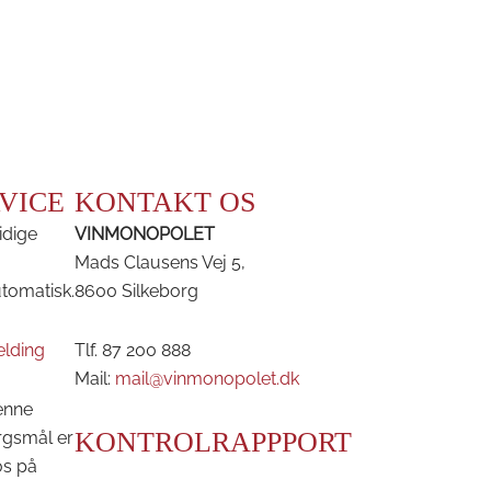
VICE
KONTAKT OS
idige
VINMONOPOLET
Mads Clausens Vej 5,
utomatisk.
8600 Silkeborg
elding
Tlf. 87 200 888
Mail:
mail@vinmonopolet.dk
enne
KONTROLRAPPPORT
rgsmål er
os på