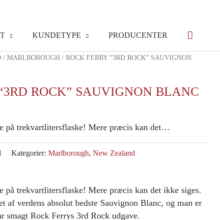
T
KUNDETYPE
PRODUCENTER
D
/
MARLBOROUGH
/ ROCK FERRY “3RD ROCK” SAUVIGNON
“3RD ROCK” SAUVIGNON BLANC
 på trekvartlitersflaske! Mere præcis kan det…
1
Kategorier:
Marlborough
,
New Zealand
på trekvartlitersflaske! Mere præcis kan det ikke siges.
t af verdens absolut bedste Sauvignon Blanc, og man er
 har smagt Rock Ferrys 3rd Rock udgave.