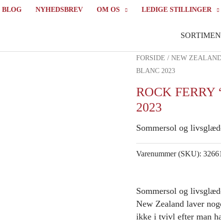
BLOG
NYHEDSBREV
OM OS
LEDIGE STILLINGER
SORTIMEN
FORSIDE
/
NEW ZEALAN
BLANC 2023
ROCK FERRY 
2023
Sommersol og livsglæde
Varenummer (SKU):
3266
Sommersol og livsglæde 
New Zealand laver noge
ikke i tvivl efter man