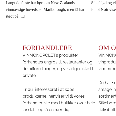
Langt de fleste har hørt om New Zealands
Silkeblød og e
vinmæssige hovedstad Marlborough, men få har
Pinot Noir vise
stødt på [...]
FORHANDLERE
OM O
VINMONOPOLET’s produkter
VINMONOP
forhandles engros til restauranter og
vinprodu
detailforretninger, og vi sælger ikke til
vinområd
private.
Du har se
Er du interesseret i at købe
smage in
produkterne, henviser vi til vores
sortiment
forhandlerliste med butikker over hele
Silkeborg 
landet - også en nær dig.
fleksibelt 