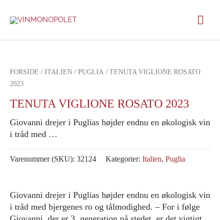
Gå
Hov
til
indholdet
FORSIDE
/
ITALIEN
/
PUGLIA
/ TENUTA VIGLIONE ROSATO
2023
TENUTA VIGLIONE ROSATO 2023
Giovanni drejer i Puglias højder endnu en økologisk vin
i tråd med …
Varenummer (SKU):
32124
Kategorier:
Italien
,
Puglia
Giovanni drejer i Puglias højder endnu en økologisk vin
i tråd med bjergenes ro og tålmodighed. – For i følge
Giovanni, der er 3. generation på stedet, er det vigtigt