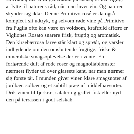
at lytte til naturens råd, når man laver vin. Og naturen
skynder sig ikke. Denne Primitivo-rosé er da også
komplet i sit udtryk, og selvom røde vine på Primitivo
fra Puglia ofte kan være en voldsom, kraftfuld affære er
Vigliones Rosato snarere frisk, frugtig og aromatisk.
Den kirsebærrosa farve står klart og sprødt, og varsler
indbydende om den omsluttende frugtige, friske &
mineralske smagsoplevelse der er i vente. En
forførende duft af røde roser og magnoliablomster
nærmest flyder ud over glassets kant, når man nærmer
sig første tår. I munden giver vinen klare smagsnoter af
jordbær, solbær og et subtilt præg af middelhavsurter.
Drik vinen til fjerkræ, salater og grillet fisk eller nyd
den på terrassen i godt selskab.