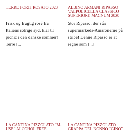
TERRE FORTI ROSATO 2023
ALBINO ARMANI RIPASSO
VALPOLICELLA CLASSICO
SUPERIORE MAGNUM 2020
Frisk og frugtig rosé fra
Stor Ripasso, der står
Italiens solrige syd, klar til
supermarkeds-Amaronerne på
picnic i den danske sommer!
stribe! Denne Ripasso er at
Terre [...]
regne som [...]
LA CANTINA PIZZOLATO “M-
LA CANTINA PIZZOLATO
USE” ALCOHOL FREE
GRAPPA DEL NONNO “GINO”