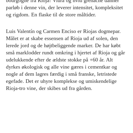
bourgogne fra Rioja! Viura og hvid grenache danner
parløb i denne vin, der leverer intensitet, kompleksitet
og rigdom. En flaske til de store måltider.
Luis Valentín og Carmen Enciso er Riojas dogmepar.
Målet er at skabe essensen af Rioja ud af solen, den
lerede jord og de højtbeliggende marker. De har købt
små marklodder rundt omkring i hjertet af Rioja og går
udelukkende efter de ældste stokke på +60 år. Alt
dyrkes økologisk og alle vine gæres i cementkar og
nogle af dem lagres færdig i små franske, letristede
egefade. Det er uhyre komplekse og umiskendelige
Rioja-tro vine, der skibes ud fra gården.