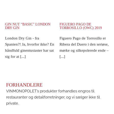
GIN NUT “BASIC” LONDON
FIGUERO PAGO DE
DRY GIN
TORROSILLO (OWC) 2019
London Dry Gin - fra
Figuero Pago de Torrosillo er
Spanien?! Ja, hvorfor ikke? En
Ribera del Duero i den seriøse,
håndfuld ginentusiaster har sat
mørke og silkepolerede ende –
sig for at [...]
[...]
FORHANDLERE
VINMONOPOLET’s produkter forhandles engros til
restauranter og detailforretninger, og vi sælger ikke til
private.