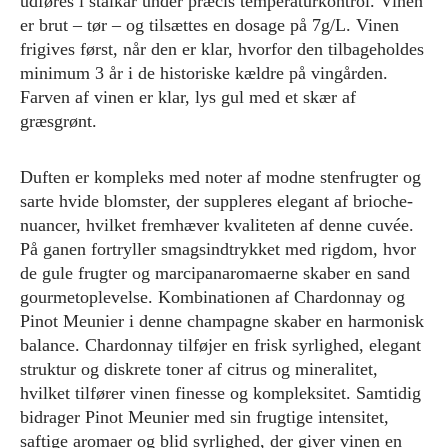
udføres i stålkar under præcis temperaturkontrol. Vinen
er brut – tør – og tilsættes en dosage på 7g/L. Vinen
frigives først, når den er klar, hvorfor den tilbageholdes
minimum 3 år i de historiske kældre på vingården.
Farven af vinen er klar, lys gul med et skær af
græsgrønt.
Duften er kompleks med noter af modne stenfrugter og
sarte hvide blomster, der suppleres elegant af brioche-
nuancer, hvilket fremhæver kvaliteten af denne cuvée.
På ganen fortryller smagsindtrykket med rigdom, hvor
de gule frugter og marcipanaromaerne skaber en sand
gourmetoplevelse. Kombinationen af Chardonnay og
Pinot Meunier i denne champagne skaber en harmonisk
balance. Chardonnay tilføjer en frisk syrlighed, elegant
struktur og diskrete toner af citrus og mineralitet,
hvilket tilfører vinen finesse og kompleksitet. Samtidig
bidrager Pinot Meunier med sin frugtige intensitet,
saftige aromaer og blid syrlighed, der giver vinen en