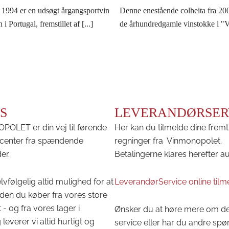
 1994 er en udsøgt årgangsportvin
Denne enestående colheita fra 200
i Portugal, fremstillet af [...]
de århundredgamle vinstokke i "Vi
S
LEVERANDØRSER
OLET er din vej til førende
Her kan du tilmelde dine fremt
center fra spændende
regninger fra Vinmonopolet.
er.
Betalingerne klares herefter a
lvfølgelig altid mulighed for at
LeverandørService online tilm
den du køber fra vores store
 - og fra vores lager i
Ønsker du at høre mere om d
leverer vi altid hurtigt og
service eller har du andre spø