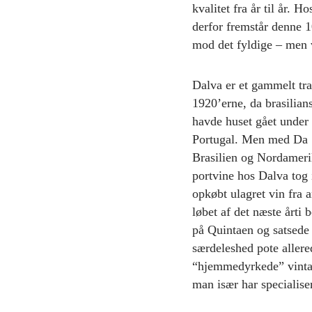
kvalitet fra år til år. 
derfor fremstår denne 1
mod det fyldige – men v
Dalva er et gammelt tra
1920’erne, da brasilian
havde huset gået under 
Portugal. Men med Da Si
Brasilien og Nordameri
portvine hos Dalva tog 
opkøbt ulagret vin fra 
løbet af det næste årti
på Quintaen og satsede 
særdeleshed pote allere
“hjemmedyrkede” vintage
man især har specialiser