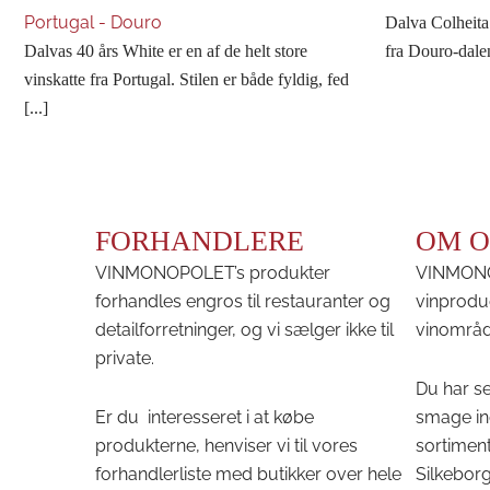
Portugal - Douro
Dalva Colheita
Dalvas 40 års White er en af de helt store
fra Douro-dalen 
vinskatte fra Portugal. Stilen er både fyldig, fed
[...]
FORHANDLERE
OM O
VINMONOPOLET’s produkter
VINMONOP
forhandles engros til restauranter og
vinprodu
detailforretninger, og vi sælger ikke til
vinområd
private.
Du har se
Er du interesseret i at købe
smage in
produkterne, henviser vi til vores
sortiment
forhandlerliste med butikker over hele
Silkeborg 