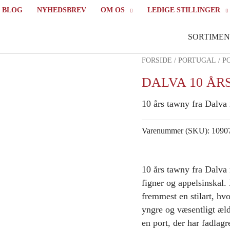
BLOG
NYHEDSBREV
OM OS
LEDIGE STILLINGER
SORTIMEN
FORSIDE
/
PORTUGAL
/
P
DALVA 10 ÅRS
10 års tawny fra Dalva
Varenummer (SKU):
1090
10 års tawny fra Dalva
figner og appelsinskal. 
fremmest en stilart, hv
yngre og væsentligt æl
en port, der har fadlagr