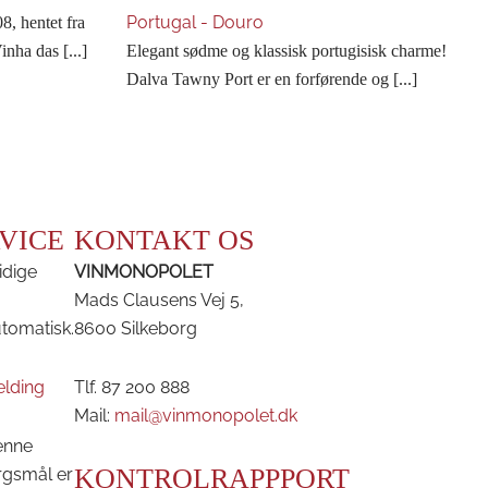
Portugal - Douro
8, hentet fra
nha das [...]
Elegant sødme og klassisk portugisisk charme!
Dalva Tawny Port er en forførende og [...]
VICE
KONTAKT OS
idige
VINMONOPOLET
Mads Clausens Vej 5,
utomatisk.
8600 Silkeborg
elding
Tlf. 87 200 888
Mail:
mail@vinmonopolet.dk
enne
KONTROLRAPPPORT
rgsmål er