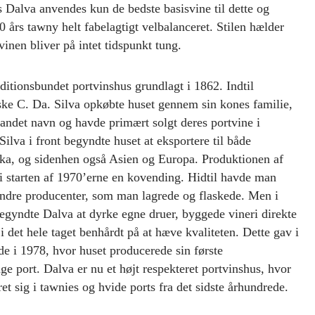
Hos Dalva anvendes kun de bedste basisvine til dette og
0 års tawny helt fabelagtigt velbalanceret. Stilen hælder
inen bliver på intet tidspunkt tung.
ditionsbundet portvinshus grundlagt i 1862. Indtil
ske C. Da. Silva opkøbte huset gennem sin kones familie,
andet navn og havde primært solgt deres portvine i
lva i front begyndte huset at eksportere til både
ka, og sidenhen også Asien og Europa. Produktionen af
i starten af 1970’erne en kovending. Hidtil havde man
andre producenter, som man lagrede og flaskede. Men i
 begyndte Dalva at dyrke egne druer, byggede vineri direkte
i det hele taget benhårdt på at hæve kvaliteten. Dette gav i
de i 1978, hvor huset producerede sin første
 port. Dalva er nu et højt respekteret portvinshus, hvor
et sig i tawnies og hvide ports fra det sidste århundrede.