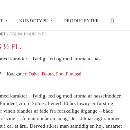
T
KUNDETYPE
PRODUCENTER
ORT
/ DALVA 10 ÅRS ½ FL.
 ½ FL.
 med karakter – fyldig, fed og med aroma af has…
7
Kategorier:
Dalva
,
Douro
,
Port
,
Portugal
 med karakter – fyldig, fed og med aroma af hasselnødder,
En ideel vin til kolde aftener! 10 års tawny er først og
or vinen blandes af fade fra forskellige årgange – både
dre vine – så man opnår en smag, der stilmæssigt rammer
et i ca. et årti. Derved sikrer man samtidig en høj, ensartet