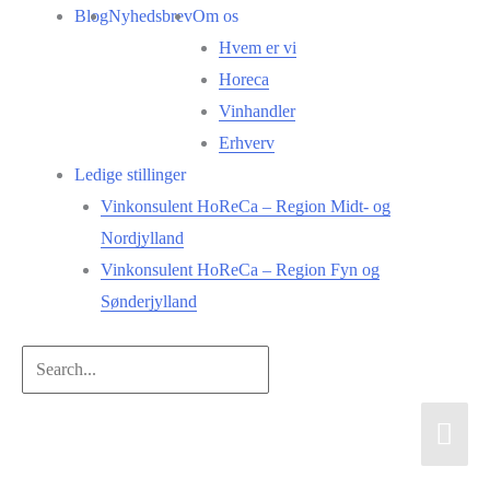
Gå
Blog
Nyhedsbrev
Om os
til
Hvem er vi
indholdet
Horeca
Vinhandler
Erhverv
Ledige stillinger
Vinkonsulent HoReCa – Region Midt- og
Nordjylland
Vinkonsulent HoReCa – Region Fyn og
Sønderjylland
Search...
Hov