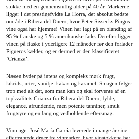
stokke med en gennemsnitlig alder på 40 år. Markerne
ligger i det prestigefyldte La Horra, det absolut bedste
område i Ribera del Duero, hvor Peter Sissecks Pingus-
vine også har hjemme! Vinen har lagt på en blanding af
95 % franske og 5 % amerikanske fade. Derefter ligger
vinen på flaske i yderligere 12 måneder før den forlader
Figueros kælder, og er dermed er den klassificeret
’Crianza’.
Næsen byder på intens og kompleks mørk frugt,
lakrids, urter, vanilje, kakao og karamel. Smagen følger
trop med alt det, som man kan og skal forvente af en
topkvalitets Crianza fra Ribera del Duero; fylde,
elegance, afrundende, men potente tanniner, smuk
frugtsyre og en lang og vedholdende eftersmag.
Vinmager José María García leverede i mange år sine
eftertragtede druer fra vinmarker, hvor vinstokkene har