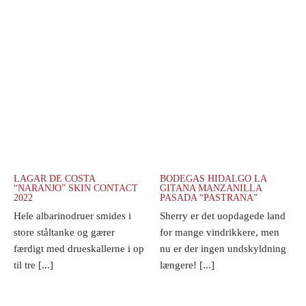
LAGAR DE COSTA
BODEGAS HIDALGO LA
“NARANJO” SKIN CONTACT
GITANA MANZANILLA
2022
PASADA “PASTRANA”
Hele albarinodruer smides i
Sherry er det uopdagede land
store ståltanke og gærer
for mange vindrikkere, men
færdigt med drueskallerne i op
nu er der ingen undskyldning
til tre [...]
længere! [...]