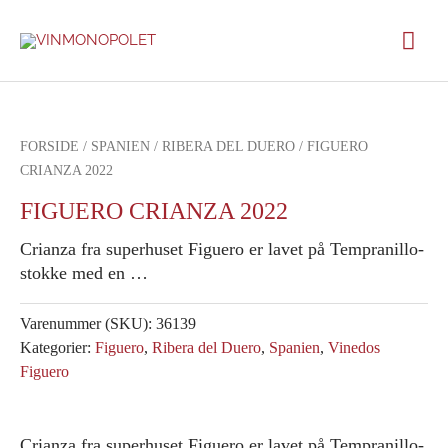
Gå
Hov
til
indholdet
FORSIDE
/
SPANIEN
/
RIBERA DEL DUERO
/ FIGUERO
CRIANZA 2022
FIGUERO CRIANZA 2022
Crianza fra superhuset Figuero er lavet på Tempranillo-
stokke med en …
Varenummer (SKU):
36139
Kategorier:
Figuero
,
Ribera del Duero
,
Spanien
,
Vinedos
Figuero
Crianza fra superhuset Figuero er lavet på Tempranillo-