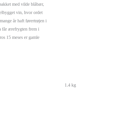
pakket med vilde blåbær,
elbygget vin, hvor ordet
mange år haft førertrøjen i
får ærefrygten frem i
eros 15 meses er gamle
1.4 kg