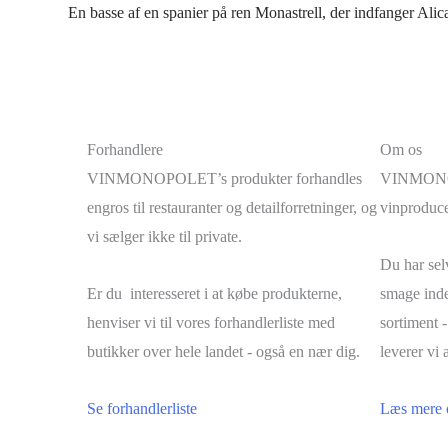
En basse af en spanier på ren Monastrell, der indfanger Alica
Forhandlere
Om os
VINMONOPOLET’s produkter forhandles
VINMONOPO
engros til restauranter og detailforretninger, og
vinproduce
vi sælger ikke til private.
Du har selv
Er du interesseret i at købe produkterne,
smage inde
henviser vi til vores forhandlerliste med
sortiment -
butikker over hele landet - også en nær dig.
leverer vi a
Se forhandlerliste
Læs mere 