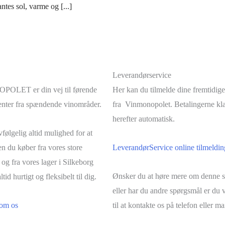
ntes sol, varme og [...]
Leverandørservice
LET er din vej til førende
Her kan du tilmelde dine fremtidige
nter fra spændende vinområder.
fra Vinmonopolet. Betalingerne kl
herefter automatisk.
følgelig altid mulighed for at
n du køber fra vores store
LeverandørService online tilmeldin
 og fra vores lager i Silkeborg
Ønsker du at høre mere om denne s
ltid hurtigt og fleksibelt til dig.
eller har du andre spørgsmål er d
om os
til at kontakte os på telefon eller mai