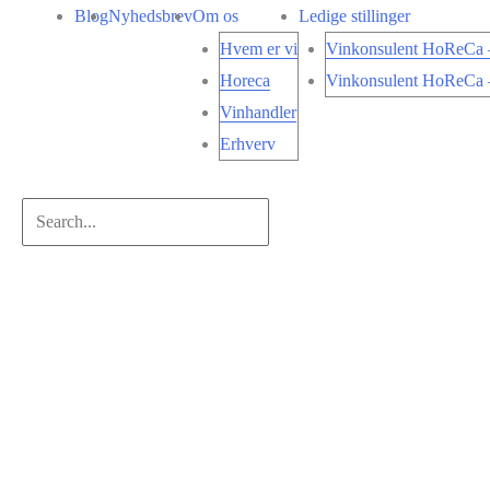
Gå
Blog
Nyhedsbrev
Om os
Ledige stillinger
til
Hvem er vi
Vinkonsulent HoReCa –
indholdet
Horeca
Vinkonsulent HoReCa –
Vinhandler
Erhverv
Search...