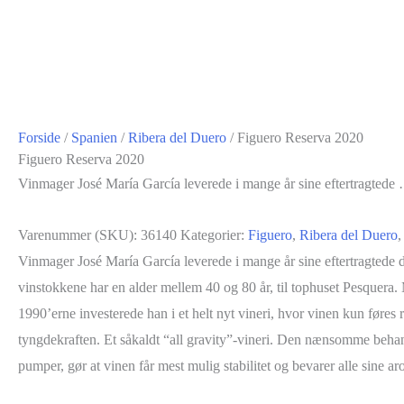
Forside
/
Spanien
/
Ribera del Duero
/ Figuero Reserva 2020
Figuero Reserva 2020
Vinmager José María García leverede i mange år sine eftertragtede
Varenummer (SKU):
36140
Kategorier:
Figuero
,
Ribera del Duero
Vinmager José María García leverede i mange år sine eftertragtede d
vinstokkene har en alder mellem 40 og 80 år, til tophuset Pesquera. 
1990’erne investerede han i et helt nyt vineri, hvor vinen kun føres r
tyngdekraften. Et såkaldt “all gravity”-vineri. Den nænsomme beha
pumper, gør at vinen får mest mulig stabilitet og bevarer alle sine ar