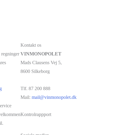
Kontakt os
 regninger
VINMONOPOLET
ares
Mads Clausens Vej 5,
8600 Silkeborg
g
Tlf. 87 200 888
Mail:
mail@vinmonopolet.dk
ervice
u velkommen
Kontrolrappport
l.