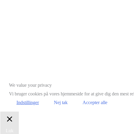
Scroll
We value your privacy
to
Vi bruger cookies på vores hjemmeside for at give dig den mest r
Top
Indstillinger
Nej tak
Accepter alle
Luk