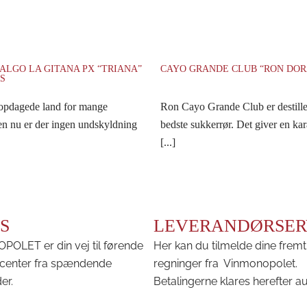
ALGO LA GITANA PX “TRIANA”
CAYO GRANDE CLUB “RON DO
S
uopdagede land for mange
Ron Cayo Grande Club er destille
en nu er der ingen undskyldning
bedste sukkerrør. Det giver en kar
[...]
S
LEVERANDØRSER
OLET er din vej til førende
Her kan du tilmelde dine fremt
center fra spændende
regninger fra Vinmonopolet.
er.
Betalingerne klares herefter a