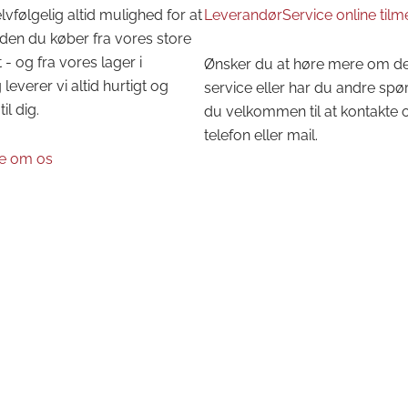
lvfølgelig altid mulighed for at
LeverandørService online tilm
den du køber fra vores store
 - og fra vores lager i
Ønsker du at høre mere om d
leverer vi altid hurtigt og
service eller har du andre spø
til dig.
du velkommen til at kontakte 
telefon eller mail.
e om os