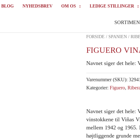
BLOG
NYHEDSBREV
OM OS
LEDIGE STILLINGER
SORTIMEN
FORSIDE
/
SPANIEN
/
RIB
FIGUERO VINA
Navnet siger det hele:
Varenummer (SKU):
3294
Kategorier:
Figuero
,
Riber
Navnet siger det hele: 
vinstokkene til Viñas V
mellem 1942 og 1965. M
højtliggende grunde med