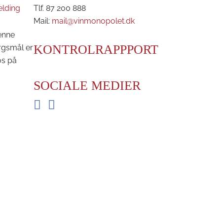
elding
Tlf. 87 200 888
Mail:
mail@vinmonopolet.dk
enne
KONTROLRAPPPORT
rgsmål er
os på
SOCIALE MEDIER
Facebook
Instagram
BRDR. D'S VINHANDEL