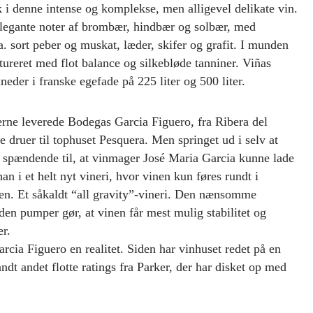
 i denne intense og komplekse, men alligevel delikate vin.
legante noter af brombær, hindbær og solbær, med
a. sort peber og muskat, læder, skifer og grafit. I munden
ktureret med flot balance og silkebløde tanniner. Viñas
eder i franske egefade på 225 liter og 500 liter.
´erne leverede Bodegas Garcia Figuero, fra Ribera del
e druer til tophuset Pesquera. Men springet ud i selv at
r spændende til, at vinmager José Maria Garcia kunne lade
n i et helt nyt vineri, hvor vinen kun føres rundt i
ten. Et såkaldt “all gravity”-vineri. Den nænsomme
en pumper gør, at vinen får mest mulig stabilitet og
er.
ia Figuero en realitet. Siden har vinhuset redet på en
ndt andet flotte ratings fra Parker, der har disket op med