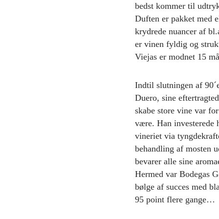
bedst kommer til udtryk
Duften er pakket med e
krydrede nuancer af bl.
er vinen fyldig og stru
Viejas er modnet 15 mån
Indtil slutningen af 90
Duero, sine eftertragted
skabe store vine var fo
være. Han investerede ha
vineriet via tyngdekraf
behandling af mosten ud
bevarer alle sine aroma
Hermed var Bodegas Garc
bølge af succes med bla
95 point flere gange…