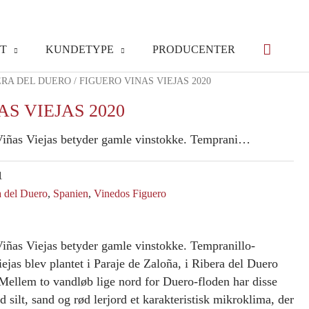
T
KUNDETYPE
PRODUCENTER
ERA DEL DUERO
/ FIGUERO VINAS VIEJAS 2020
S VIEJAS 2020
 Viñas Viejas betyder gamle vinstokke. Temprani…
1
a del Duero
,
Spanien
,
Vinedos Figuero
Viñas Viejas betyder gamle vinstokke. Tempranillo-
iejas blev plantet i Paraje de Zaloña, i Ribera del Duero
ellem to vandløb lige nord for Duero-floden har disse
 silt, sand og rød lerjord et karakteristisk mikroklima, der