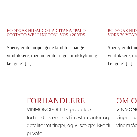
BODEGAS HIDALGO LA GITANA “PALO
BODEGAS HID
CORTADO WELLINGTON” VOS +20 YRS
VORS 30 YEAR
Sherry er det uopdagede land for mange
Sherry er det 
vindrikkere, men nu er der ingen undskyldning
vindrikkere, m
længere! [...]
længere! [...]
FORHANDLERE
OM O
VINMONOPOLET’s produkter
VINMONOP
forhandles engros til restauranter og
vinprodu
detailforretninger, og vi sælger ikke til
vinområd
private.