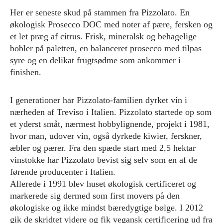
Her er seneste skud på stammen fra Pizzolato. En
økologisk Prosecco DOC med noter af pære, fersken og
et let præg af citrus. Frisk, mineralsk og behagelige
bobler på paletten, en balanceret prosecco med tilpas
syre og en delikat frugtsødme som ankommer i
finishen.
I generationer har Pizzolato-familien dyrket vin i
nærheden af Treviso i Italien. Pizzolato startede op som
et yderst småt, nærmest hobbylignende, projekt i 1981,
hvor man, udover vin, også dyrkede kiwier, ferskner,
æbler og pærer. Fra den spæde start med 2,5 hektar
vinstokke har Pizzolato bevist sig selv som en af de
førende producenter i Italien.
Allerede i 1991 blev huset økologisk certificeret og
markerede sig dermed som first movers på den
økologiske og ikke mindst bæredygtige bølge. I 2012
gik de skridtet videre og fik vegansk certificering ud fra