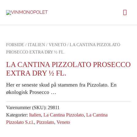
Gå
Hov
til
indholdet
FORSIDE
/
ITALIEN
/
VENETO
/ LA CANTINA PIZZOLATO
PROSECCO EXTRA DRY ½ FL.
LA CANTINA PIZZOLATO PROSECCO
EXTRA DRY ½ FL.
Her er seneste skud på stammen fra Pizzolato. En
økologisk Prosecco …
Varenummer (SKU):
29811
Kategorier:
Italien
,
La Cantina Pizzolato
,
La Cantina
Pizzolato S.r.l.
,
Pizzolato
,
Veneto