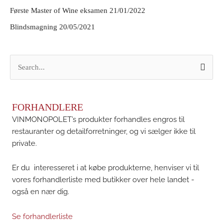
Første Master of Wine eksamen
21/01/2022
Blindsmagning
20/05/2021
S
ø
g
e
FORHANDLERE
VINMONOPOLET’s produkter forhandles engros til
f
restauranter og detailforretninger, og vi sælger ikke til
t
private.
e
r
Er du interesseret i at købe produkterne, henviser vi til
:
vores forhandlerliste med butikker over hele landet -
også en nær dig.
Se forhandlerliste