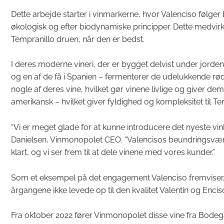
Dette arbejde starter i vinmarkerne, hvor Valenciso følge
økologisk og efter biodynamiske principper. Dette medvirker
Tempranillo druen, når den er bedst.
I deres moderne vineri, der er bygget delvist under jorde
og en af de få i Spanien – fermenterer de udelukkende rø
nogle af deres vine, hvilket gør vinene livlige og giver dem
amerikansk – hvilket giver fyldighed og kompleksitet til T
“Vi er meget glade for at kunne introducere det nyeste vin
Danielsen, Vinmonopolet CEO. “Valencisos beundringsværdi
klart, og vi ser frem til at dele vinene med vores kunder.”
Som et eksempel på det engagement Valenciso fremviser, v
årgangene ikke levede op til den kvalitet Valentín og Encis
Fra oktober 2022 fører Vinmonopolet disse vine fra Bodeg