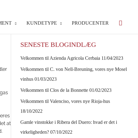
MENT
KUNDETYPE
PRODUCENTER
SENESTE BLOGINDLÆG
Velkommen til Azienda Agricola Cerbaia
11/04/2023
ler
Velkommen til C. von Nell-Breuning, vores nye Mosel
vinhus
01/03/2023
Velkommen til Clos de la Bonnette
01/02/2023
egas
Velkommen til Valenciso, vores nye Rioja-hus
18/10/2022
Deres
Gamle vinstokke i Ribera del Duero: hvad er det i
det at
d.
virkeligheden?
07/10/2022