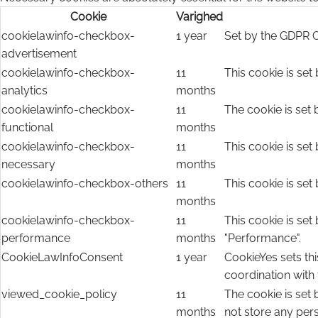
Cookie
Varighed
cookielawinfo-checkbox-
1 year
Set by the GDPR C
advertisement
cookielawinfo-checkbox-
11
This cookie is set
analytics
months
cookielawinfo-checkbox-
11
The cookie is set 
functional
months
cookielawinfo-checkbox-
11
This cookie is set
necessary
months
cookielawinfo-checkbox-others
11
This cookie is set
months
cookielawinfo-checkbox-
11
This cookie is set
performance
months
"Performance".
CookieLawInfoConsent
1 year
CookieYes sets thi
coordination with
viewed_cookie_policy
11
The cookie is set
months
not store any per