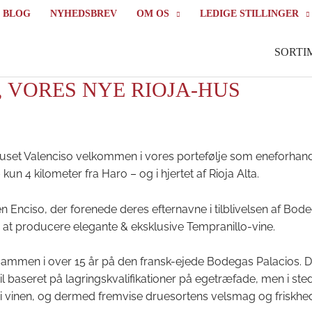
BLOG
NYHEDSBREV
OM OS
LEDIGE STILLINGER
SORTI
 VORES NYE RIOJA-HUS
uset Valenciso velkommen i vores portefølje som eneforhand
kun 4 kilometer fra Haro – og i hjertet af Rioja Alta.
n Enciso, der forenede deres efternavne i tilblivelsen af Bod
å at producere elegante & eksklusive Tempranillo-vine.
 sammen i over 15 år på den fransk-ejede Bodegas Palacios. 
stil baseret på lagringskvalifikationer på egetræfade, men i ste
i vinen, og dermed fremvise druesortens velsmag og friskhe