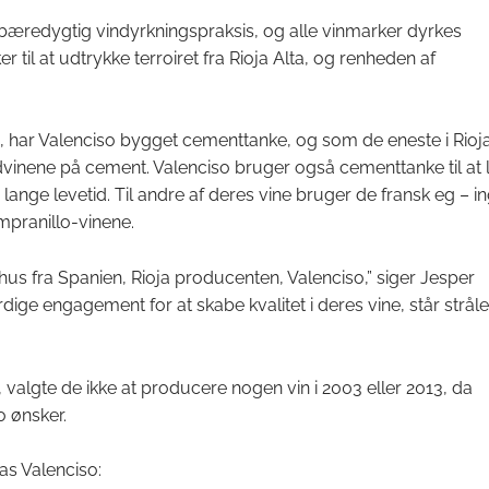
r bæredygtig vindyrkningspraksis, og alle vinmarker dyrkes
 til at udtrykke terroiret fra Rioja Alta, og renheden af
n, har Valenciso bygget cementtanke, og som de eneste i Rioj
dvinene på cement. Valenciso bruger også cementtanke til at 
 lange levetid. Til andre af deres vine bruger de fransk eg – i
empranillo-vinene.
hus fra Spanien, Rioja producenten, Valenciso,” siger Jesper
ge engagement for at skabe kvalitet i deres vine, står strål
algte de ikke at producere nogen vin i 2003 eller 2013, da
o ønsker.
as Valenciso: