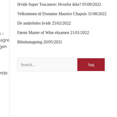
Hvide Super Toscanere: Hvorfor ikke?
05/09/2022
Velkommen til Domaine Maurice Chapuis
31/08/2022
De anderledes hvide
25/02/2022
Første Master of Wine eksamen
21/01/2022
a –
lagre
Blindsmagning
20/05/2021
ngen
S
ø
ende
g
e
f
t
e