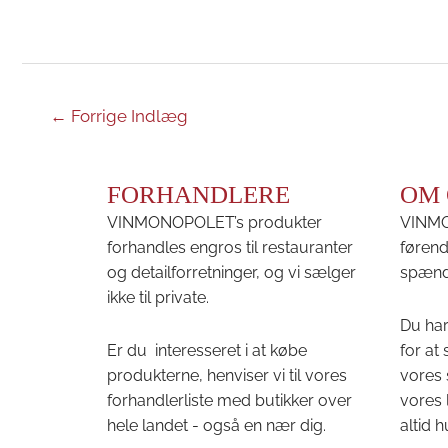
←
Forrige Indlæg
FORHANDLERE
OM 
VINMONOPOLET’s produkter
VINMON
forhandles engros til restauranter
førend
og detailforretninger, og vi sælger
spænd
ikke til private.
Du har
Er du interesseret i at købe
for at
produkterne, henviser vi til vores
vores 
forhandlerliste med butikker over
vores 
hele landet - også en nær dig.
altid h