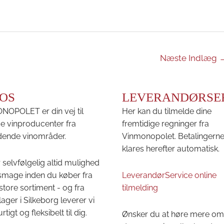
Næste Indlæg
OS
LEVERANDØRSE
OPOLET er din vej til
Her kan du tilmelde dine
e vinproducenter fra
fremtidige regninger fra
ende vinområder.
Vinmonopolet. Betalingern
klares herefter automatisk.
 selvfølgelig altid mulighed
 smage inden du køber fra
LeverandørService online
store sortiment - og fra
tilmelding
lager i Silkeborg leverer vi
urtigt og fleksibelt til dig.
Ønsker du at høre mere om